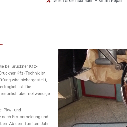
Dellen & Kleinschäden – Smart Repair
-
ie bei Bruckner Kfz-
Bruckner Kfz-Technik ist
üfung wird sichergestellt,
träglich ist. Die
persönlich über notwendige
Bei Pkw- und
re nach Erstanmeldung und
eben. Ab dem fünften Jahr